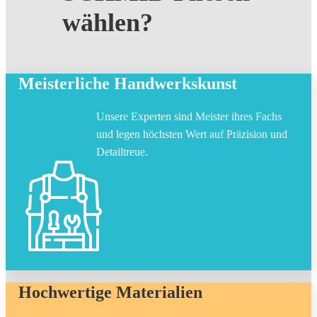
wählen?
Meisterliche Handwerkskunst
Unsere Experten sind Meister ihres Fachs
und legen höchsten Wert auf Präzision und
Detailtreue.
Hochwertige Materialien